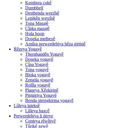
Kembera çokê
Dumbbell
Destbenda werzîşê
Lepikên werzîşê
Topa Masajê
Çîpka masajê
Hula hoop
Doşeka metbexê
Amûra perwerdehiya hêza girtinê
Rêzeya Yogayê
Therabandên Yogayê
Doşeka yogayê
Çîpa Yogayê
Topa yogayê
Bloka yogayê
Zengila yogayê
Rolîla yogayê
Plaqeya Xêzkirinê
Piştgiriya Yogayê
Benda strengkirina yogayê
Lûleya lateksê
Lûleya baxçê
Perwerdehiya li derve
Çenteya rêwîtiyê
Tûrikê xewê