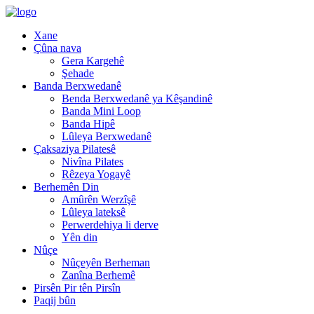
Xane
Çûna nava
Gera Kargehê
Şehade
Banda Berxwedanê
Benda Berxwedanê ya Kêşandinê
Banda Mini Loop
Banda Hipê
Lûleya Berxwedanê
Çaksaziya Pilatesê
Nivîna Pilates
Rêzeya Yogayê
Berhemên Din
Amûrên Werzîşê
Lûleya lateksê
Perwerdehiya li derve
Yên din
Nûçe
Nûçeyên Berheman
Zanîna Berhemê
Pirsên Pir tên Pirsîn
Paqij bûn