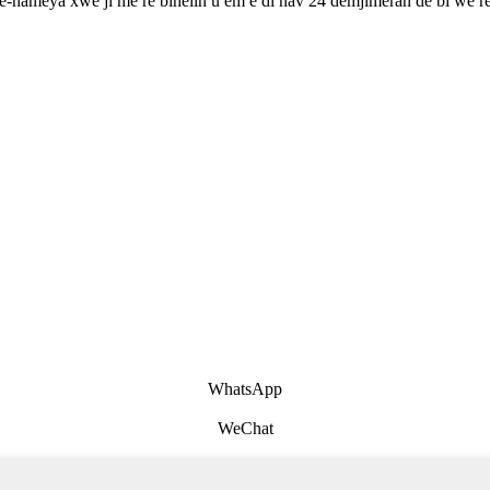
 e-nameya xwe ji me re bihêlin û em ê di nav 24 demjimêran de bi we re 
WhatsApp
WeChat