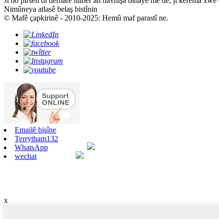
Ji bo pirsên di derbarê hilber an navnîşa bihayê me de, ji kerema xwe
Nimûneya atlasê belaş bistînin
© Mafê çapkirinê - 2010-2025: Hemû maf parastî ne.
Emailê bişîne
Terrytham132
WhatsApp
wechat
x