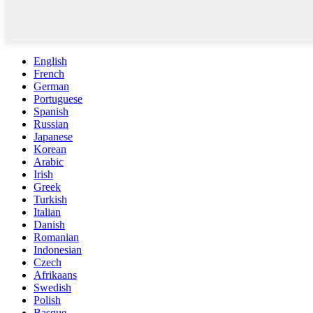
English
French
German
Portuguese
Spanish
Russian
Japanese
Korean
Arabic
Irish
Greek
Turkish
Italian
Danish
Romanian
Indonesian
Czech
Afrikaans
Swedish
Polish
Basque