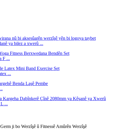
nê ya bilez a xwerû ...
F ...
ex ...
..
 ...