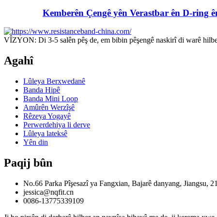
Kemberên Çengê yên Verastbar ên D-ring ên
VÎZYON: Di 3-5 salên pêş de, em bibin pêşengê naskirî di warê hilber
Agahî
Lûleya Berxwedanê
Banda Hipê
Banda Mini Loop
Amûrên Werzîşê
Rêzeya Yogayê
Perwerdehiya li derve
Lûleya lateksê
Yên din
Paqij bûn
No.66 Parka Pîşesazî ya Fangxian, Bajarê danyang, Jiangsu, 2
jessica@nqfit.cn
0086-13775339109