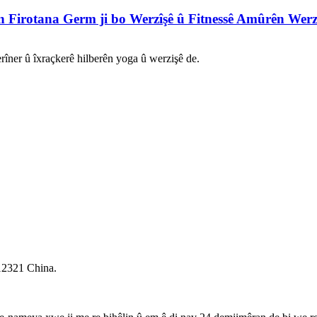
 Firotana Germ ji bo Werzîşê û Fitnessê Amûrên Werz
îner û îxraçkerê hilberên yoga û werzişê de.
12321 China.