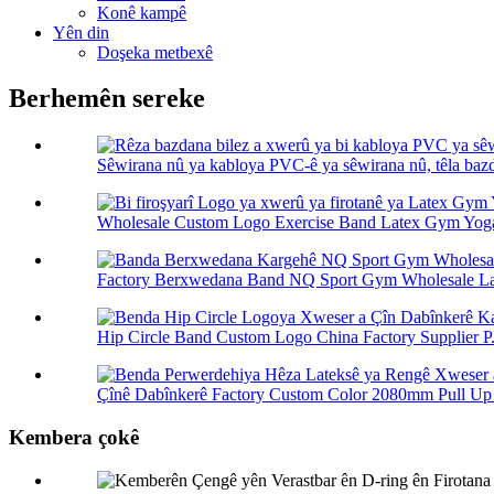
Konê kampê
Yên din
Doşeka metbexê
Berhemên sereke
Sêwirana nû ya kabloya PVC-ê ya sêwirana nû, têla bazda
Wholesale Custom Logo Exercise Band Latex Gym Yoga 
Factory Berxwedana Band NQ Sport Gym Wholesale Lat
Hip Circle Band Custom Logo China Factory Supplier P.
Çînê Dabînkerê Factory Custom Color 2080mm Pull Up L
Kembera çokê