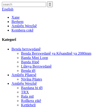
English
Xane
Berhem
Amûrên Werzîşê
Kembera çokê
Kategorî
Benda berxwedanê
Benda Berxwedanê ya Kêşandinê ya 2080mm
Banda Mini Loop
Banda Hipê
Lûleya Berxwedanê
Benda têl
Amûrên Pîlatesê
Nivîna Pilates
Amûrên Werzîşê
Bazdana bi têl
TRX
Bala mil
Rolîkera zikê
Kettlebell